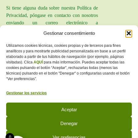
Si tiene alguna duda sobre nuestra Política de
Privacidad, póngase en contacto con nosotros
enviando un correo electrónico a
info@donreseña.com
.
Gestionar consentimiento
12.- Aceptación y Consentimiento
Utilizamos cookies técnicas, cookies propias y de terceros para fines
analíticos y para mostrarte publicidad personalizada en base a un perfil
El Usuario declara haber sido informado de las
elaborado a partir de tus hábitos de navegación (por ejemplo, páginas
condiciones sobre protección de datos
visitadas). Clica
AQUÍ
para más información. Puedes aceptar todas las
cookies pulsando el botón “Aceptar”, rechazarlas todas (menos las
personales, aceptando y consintiendo el
técnicas) pulsando en el botón "Denegar" o configurarlas usando el botón
tratamiento de los mismos por parte de DON
“Ver preferencias”.
RESEÑA, en la forma y para las finalidades
indicadas en la presente Política de Privacidad.
Gestionar los servicios
Aceptar
Denegar
¡LAS RESEÑAS MÁS BARATAS DE ESPAÑA!
Ver preferencias
0