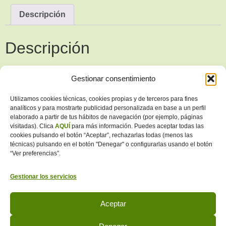
Descripción
Descripción
Factura de marketing digital para desgravarte el IVA
Gestionar consentimiento
Geolocalizadas cerca de tu negocio
Utilizamos cookies técnicas, cookies propias y de terceros para fines
analíticos y para mostrarte publicidad personalizada en base a un perfil
Incluye nuestro programa único de Google Analytics que
elaborado a partir de tus hábitos de navegación (por ejemplo, páginas
solo tenemos nosotros
visitadas). Clica
AQUÍ
para más información. Puedes aceptar todas las
cookies pulsando el botón “Aceptar”, rechazarlas todas (menos las
5 estrellas
técnicas) pulsando en el botón "Denegar" o configurarlas usando el botón
“Ver preferencias”.
Reseñas puestas progresivamente
Gestionar los servicios
Reseñas reales
Las reseñas mas baratas España
Aceptar