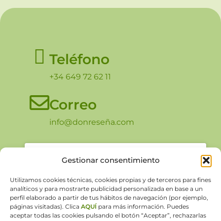
Teléfono
+34 649 72 62 11
Correo
info@donreseña.com
Gestionar consentimiento
Haz clic en «Estoy de acuerdo» para
Utilizamos cookies técnicas, cookies propias y de terceros para fines
analíticos y para mostrarte publicidad personalizada en base a un
activar Google maps
perfil elaborado a partir de tus hábitos de navegación (por ejemplo,
Política de Cookies
páginas visitadas). Clica
AQUÍ
para más información. Puedes
aceptar todas las cookies pulsando el botón “Aceptar”, rechazarlas