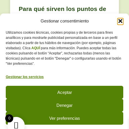
Para qué sirven los puntos de
las reseñas de Google
Gestionar consentimiento
Si sueles dejar valoraciones cuando vas a un
Utilizamos cookies técnicas, cookies propias y de terceros para fines
analíticos y para mostrarte publicidad personalizada en base a un perfil
restaurante o contratas a un profesional en tu
elaborado a partir de tus hábitos de navegación (por ejemplo, páginas
barrio, habrás visto que Google te va sumando
visitadas). Clica
AQUÍ
para más información. Puedes aceptar todas las
una serie de puntos y te
cookies pulsando el botón “Aceptar”, rechazarlas todas (menos las
técnicas) pulsando en el botón "Denegar" o configurarlas usando el botón
“Ver preferencias”.
LEER MÁS »
Gestionar los servicios
junio 26, 2026
1
2
3
4
5
Aceptar
Denegar
¡LAS RESEÑAS MÁS BARATAS DE ESPAÑA!
Ver preferencias
0
Aviso Legal
Políticas de Privacidad